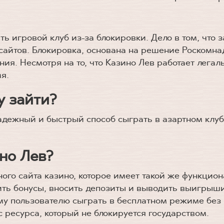
ть игровой клуб из-за блокировки. Дело в том, что
сайтов. Блокировка, основана на решение Роскомна
ия. Несмотря на то, что Казино Лев работает легал
я.
у зайти?
надежный и быстрый способ сыграть в азартном клу
ино Лев?
ого сайта казино, которое имеет такой же функцио
учить бонусы, вносить депозиты и выводить выигрыш
у пользователю сыграть в бесплатном режиме без 
 ресурса, который не блокируется государством.