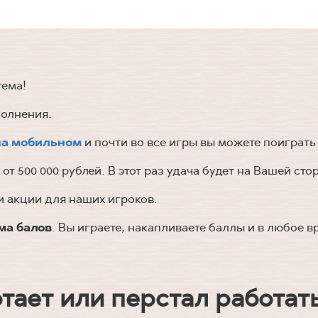
ема!
олнения.
на мобильном
и почти во все игры вы можете поиграть
от 500 000 рублей. В этот раз удача будет на Вашей сто
 акции для наших игроков.
ма балов
. Вы играете, накапливаете баллы и в любое 
тает или перстал работат