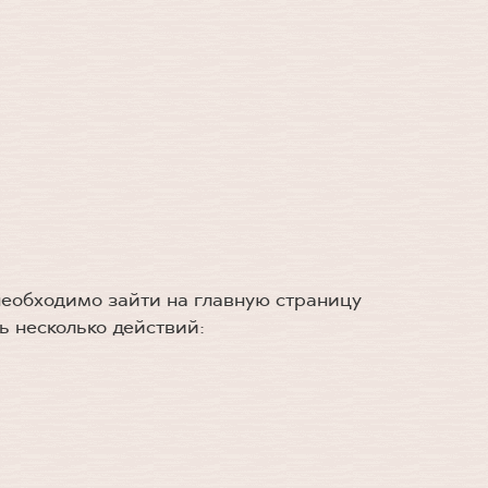
необходимо зайти на главную страницу
ь несколько действий: