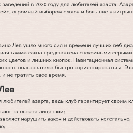
 заведений в 2020 году для любителей азарта. Азар
фейс, огромный выбором слотов и большие выигрыш
ино Лев ушло много сил и времени лучших веб дизай
вая гамма сайта представлена спокойными серыми 
рких цветов и лишних кнопок. Навигационная система
ность пользователю быстро сориентироваться. Это
 и не тратить свое время.
Лев
любителей азарта, ведь клуб гарантирует своим к
тают на основе лицензии;
озволяет нарушить закон и действовать нелегально;
о;