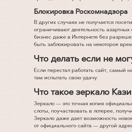
Блокировка Роскомнадзора
В других случаях не получается посети
ограничивают деятельность азартных 
бизнес даже в Интернете без разрешен
быть заблокировать на некоторое врем
Что делать если не мог
Если перестал работать сайт, самый 
там испытать свою удачу.
Что такое зеркало Каз
Зеркало — это точная копия официальн
слоты, поучаствовать в лотерее, пол
Зеркало даже дает возможность новом
от официального сайта — другой адрес