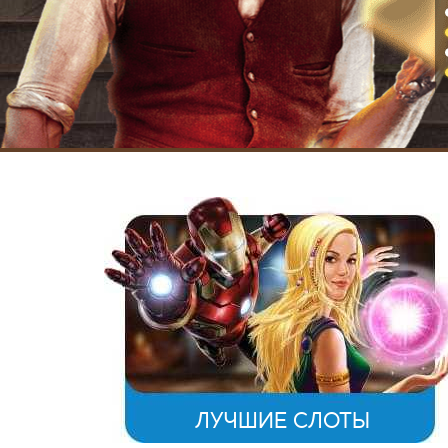
ЛУЧШИЕ СЛОТЫ