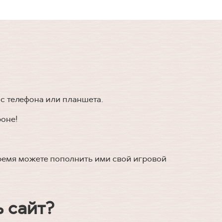
 с телефона или планшета.
роне!
время можете пополнить ими свой игровой
ь сайт?