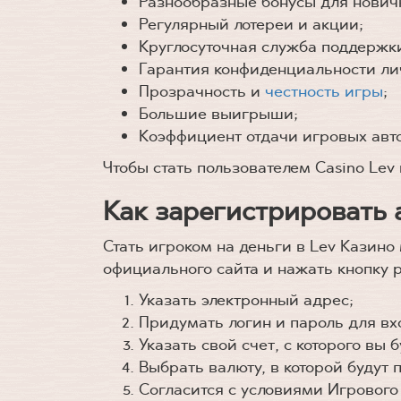
Разнообразные бонусы для новичк
Регулярный лотереи и акции;
Круглосуточная служба поддержк
Гарантия конфиденциальности ли
Прозрачность и
честность игры
;
Большие выигрыши;
Коэффициент отдачи игровых авто
Чтобы стать пользователем Casino Lev
Как зарегистрировать 
Стать игроком на деньги в Lev Казин
официального сайта и нажать кнопку 
Указать электронный адрес;
Придумать логин и пароль для вх
Указать свой счет, с которого вы
Выбрать валюту, в которой будут
Согласится с условиями Игрового