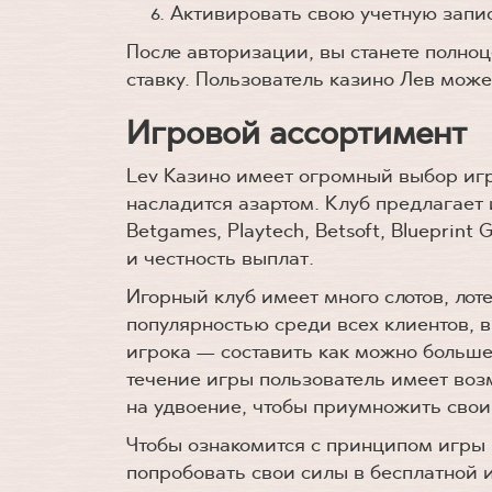
Активировать свою учетную запис
После авторизации, вы станете полно
ставку. Пользователь казино Лев може
Игровой ассортимент
Lev Казино имеет огромный выбор игр
насладится азартом. Клуб предлагает 
Betgames, Playtech, Betsoft, Blueprin
и честность выплат.
Игорный клуб имеет много слотов, лот
популярностью среди всех клиентов, в 
игрока — составить как можно больше
течение игры пользователь имеет воз
на удвоение, чтобы приумножить сво
Чтобы ознакомится с принципом игры
попробовать свои силы в бесплатной 