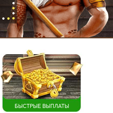
БЫСТРЫЕ ВЫПЛАТЫ