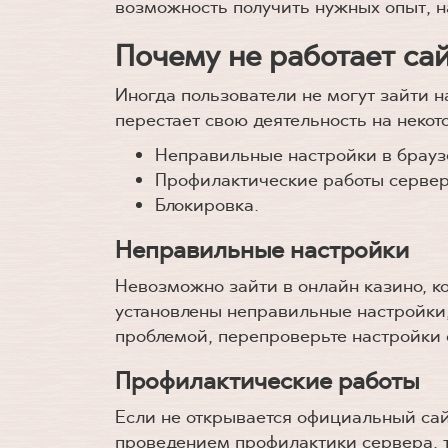
возможность получить нужных опыт, н
Почему не работает са
Иногда пользователи не могут зайти н
перестает свою деятельность на некот
Неправильные настройки в брауз
Профилактические работы сервер
Блокировка.
Неправильные настройки
Невозможно зайти в онлайн казино, ко
установлены неправильные настройки, 
проблемой, перепроверьте настройки 
Профилактические работы
Если не открывается официальный сай
проведением профилактики сервера, т