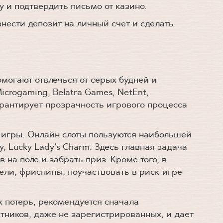
у и подтвердить письмо от казино.
нести депозит на личный счет и сделать
могают отвлечься от серых будней и
crogaming, Belatra Games, NetEnt,
 гарантирует прозрачность игрового процесса
ve игры. Онлайн слоты пользуются наибольшей
y, Lucky Lady’s Charm. Здесь главная задача
а поле и забрать приз. Кроме того, в
ли, фриспины, поучаствовать в риск-игре
 потерь, рекомендуется сначала
тников, даже не зарегистрированных, и дает