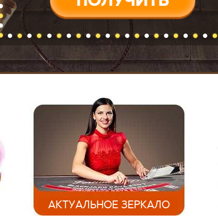
АКТУАЛЬНОЕ ЗЕРКАЛО