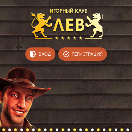
ВХОД
РЕГИСТРАЦИЯ