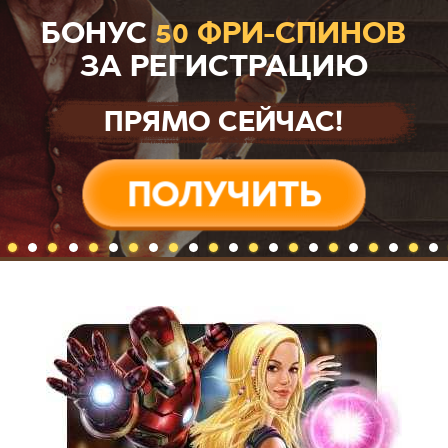
БОНУС
50 ФРИ-СПИНОВ
ЗА РЕГИСТРАЦИЮ
ПРЯМО СЕЙЧАС!
ПОЛУЧИТЬ