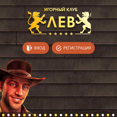
ВХОД
РЕГИСТРАЦИЯ