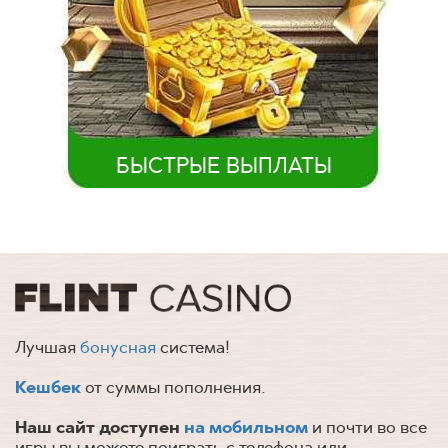
БЫСТРЫЕ ВЫПЛАТЫ
Лучшая
бонусная
система!
Кешбек
от суммы пополнения.
Наш сайт доступен
на мобильном
и почти во все
игры вы можете поиграть с телефона или